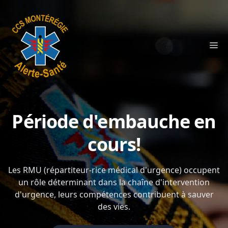
Organisation
Période d'embauche en
Rôles
cours!
Carrière
Les RMU (répartiteur-rice médical d'urgence) occupent
un rôle déterminant dans la chaîne d'intervention
Entreprises
d'urgence, leurs compétences contribuent à sauver
des vies.
Horaires